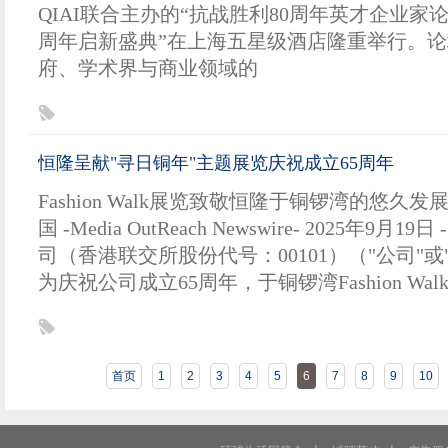
QIAI联合主办的“抗战胜利80周年英才企业家
周年启新盛典”在上海五星级酒店隆重举行。
府、学术界与商业领域的
恒隆呈献"寻日铜年"主题展览庆祝成立65周年
Fashion Walk展览致敬恒隆于铜锣湾的悠久
国 -Media OutReach Newswire- 2025年9月
司（香港联交所股份代号：00101）（"公司"或
为庆祝公司成立65周年，于铜锣湾Fashion Wa
首页
1
2
3
4
5
6
7
8
9
10