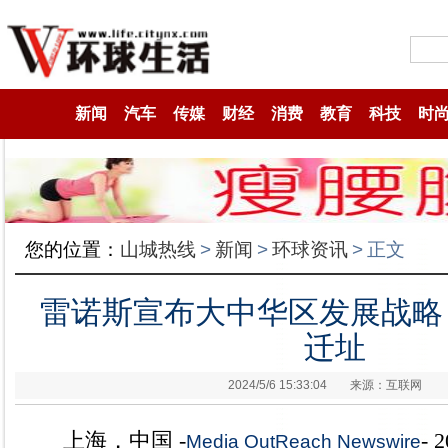
新闻
汽车
传媒
财经
消费
教育
科技
时
您的位置：
山城热线
>
新闻
>
环球资讯
>
正文
雷诺斯宣布大中华区发展战略
迁址
2024/5/6 15:33:04
来源：互联网
上海，中国 -
- 
Media OutReach Newswire