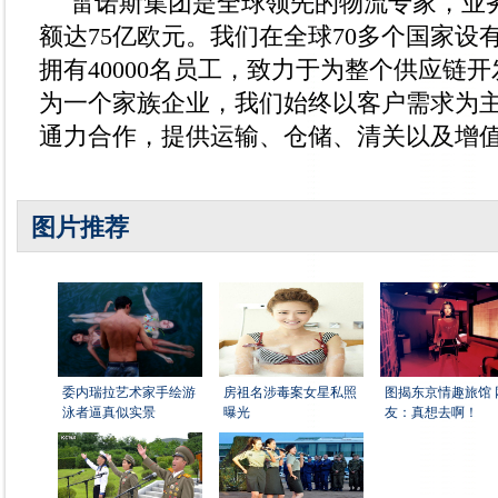
雷诺斯集团是全球领先的物流专家，业
额达75亿欧元。我们在全球70多个国家设有
拥有40000名员工，致力于为整个供应链
为一个家族企业，我们始终以客户需求为
通力合作，提供运输、仓储、清关以及增
图片推荐
委内瑞拉艺术家手绘游
房祖名涉毒案女星私照
图揭东京情趣旅馆 
泳者逼真似实景
曝光
友：真想去啊！