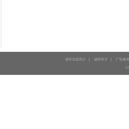
|
|
城市在线简介
诚聘英才
广告服
©