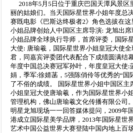
2018年5月5日位于重庆巴国天潭风景
丽的姑娘们。当天国际星世界小姐年度总
赛既电影《巴斯达终极者2》角色选拔在这
小姐品牌创始人中国区主席导演: 龙旭出
小姐品牌全球执行导师，首席评委，国际
大使: 唐瑜羲，国际星世界小姐皇冠大使全
君，同嘉宾评委团代表配合下成绩圆满结幕
年度中国总决赛冠军孙叶，年度皇冠大使:
娟，季军:徐婧菡，5强陈俏伶等优秀的“国
了不俗的成绩。 国际星世界小姐中国区主
小姐皇冠大使唐瑜羲，作为国际星世界小
管理机构，佛山唐瑜羲文化传播有限公司。
明星龙旭现场一一回答媒体提问，2009年
港成立国际星美学品牌，2013年国际星世
艺术中国公益世界大赛登陆中国内地上百