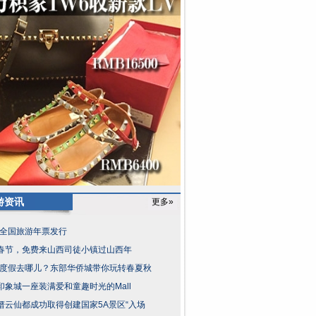
游资讯
更多»
17全国旅游年票发行
春节，免费来山西司徒小镇过山西年
17度假去哪儿？东部华侨城带你玩转春夏秋
印象城一座装满爱和童趣时光的Mall
缙云仙都成功取得创建国家5A景区“入场