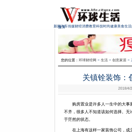
新闻
汽车
传媒
财经
消费
教育
科技
时尚
健康
美食
生活
微博
微信
客户端
您的位置：
环球财经网
>
生活
>
创意家居
>
关镇铨装饰：
2018/4/2
购房置业是许多人一生中的大事
不齐，很多人不知道该如何选择。无
于茫然的状态。
在上海有这样一家装饰公司，成立