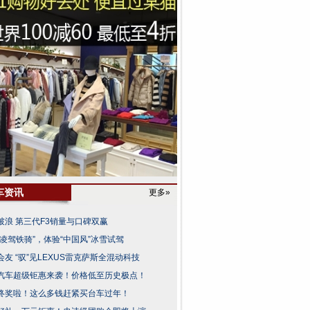
车资讯
更多»
破浪 第三代F3销量与口碑双赢
羽凌驾铁骑”，体验“中国风”冰雪试驾
会友 “驭”见LEXUS雷克萨斯全混动科技
汽车超级钜惠来袭！价格低至历史极点！
终奖啦！这么多钱赶紧买台车过年！