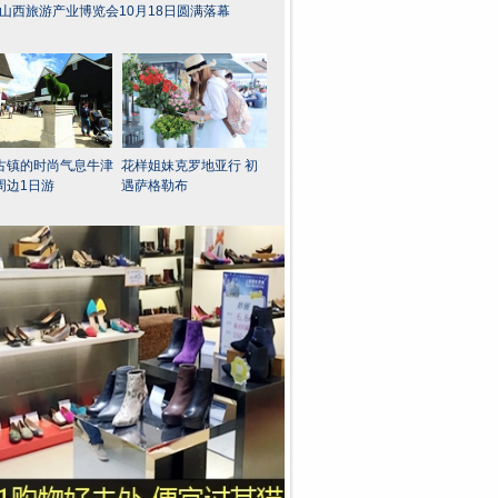
16山西旅游产业博览会10月18日圆满落幕
古镇的时尚气息牛津
花样姐妹克罗地亚行 初
周边1日游
遇萨格勒布