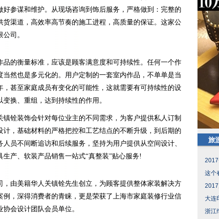
做好参谋和维护。从现场咨询到饰后服务，严格做到：完整的
供货渠道，高效率高节奏的施工进程，高质量的保证。这家公
限公司。
作品的衡量标准，应该是顾客满意度和可持续性。任何一个作
度当然也是多元化的。用户定制的一套室内作品，不单单是当
年，甚至家庭成员有变化的可能性，这就需要有可持续性的设
以变换、重组，达到持续性的作用。
关镇铨装饰会针对每位业主的不同需求，为客户提供私人订制
设计，基础材料的严格把控和工艺结点的不断升级，到后期的
旅
务人员不间断追访和后续服务，坚持为用户提供从空间设计、
生产、软装产品销售一站式“真整装”贴心服务!
20
这个
司，由美籍华人关镇铨先生创立，为顾客提供整体家装解决方
20
案例，深得消费者的青睐，更是荣获了上海市家庭装修行业信
大连
业协会设计团队会员单位。
浙江