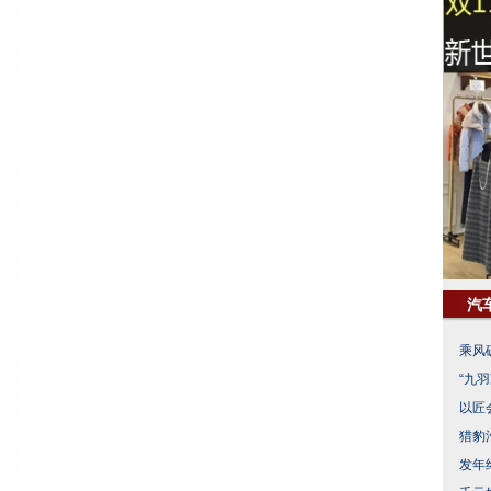
汽
乘风
“九
以匠
猎豹
发年