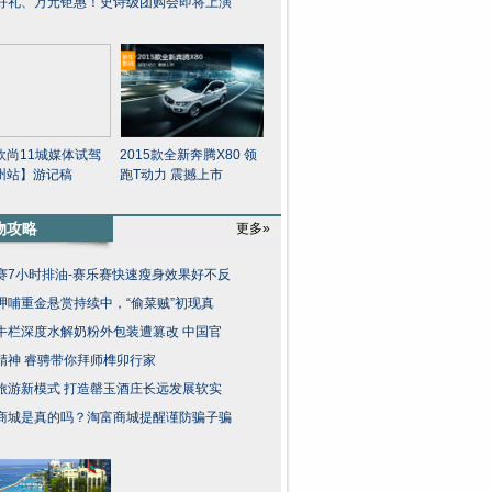
好礼、万元钜惠！史诗级团购会即将上演
欧尚11城媒体试驾
2015款全新奔腾X80 领
州站】游记稿
跑T动力 震撼上市
物攻略
更多»
赛7小时排油-赛乐赛快速瘦身效果好不反
呷哺重金悬赏持续中，“偷菜贼”初现真
牛栏深度水解奶粉外包装遭篡改 中国官
精神 睿骋带你拜师榫卯行家
旅游新模式 打造罄玉酒庄长远发展软实
商城是真的吗？淘富商城提醒谨防骗子骗