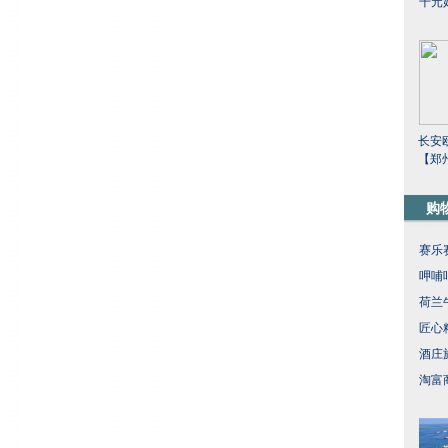
千元
长安
【郑
购
赛乐
呷哺
荷兰
匠心
酒庄
淘富